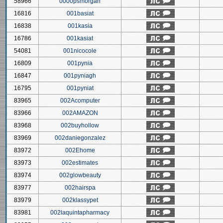
58966
0000psmorgan
16816
001basiat
16838
001kasia
16786
001kasiat
54081
001nicocole
16809
001pynia
16847
001pyniagh
16795
001pyniat
83965
002Acomputer
83966
002AMAZON
83968
002buyhollow
83969
002daniegonzalez
83972
002Ehome
83973
002estimates
83974
002glowbeauty
83977
002hairspa
83979
002klassypet
83981
002laquintapharmacy