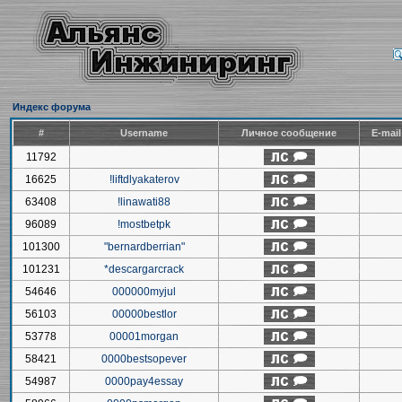
Индекс форума
#
Username
Личное сообщение
E-mai
11792
16625
!liftdlyakaterov
63408
!linawati88
96089
!mostbetpk
101300
"bernardberrian"
101231
*descargarcrack
54646
000000myjul
56103
00000bestlor
53778
00001morgan
58421
0000bestsopever
54987
0000pay4essay