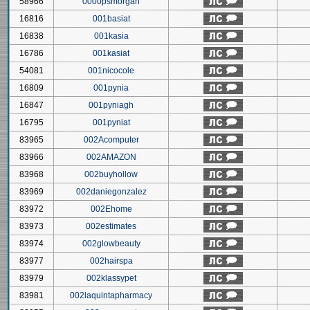
58966
0000psmorgan
16816
001basiat
16838
001kasia
16786
001kasiat
54081
001nicocole
16809
001pynia
16847
001pyniagh
16795
001pyniat
83965
002Acomputer
83966
002AMAZON
83968
002buyhollow
83969
002daniegonzalez
83972
002Ehome
83973
002estimates
83974
002glowbeauty
83977
002hairspa
83979
002klassypet
83981
002laquintapharmacy