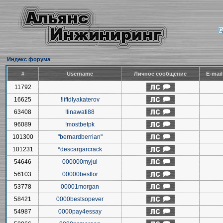
Индекс форума
#
Username
Личное сообщение
E-mai
11792
16625
!liftdlyakaterov
63408
!linawati88
96089
!mostbetpk
101300
"bernardberrian"
101231
*descargarcrack
54646
000000myjul
56103
00000bestlor
53778
00001morgan
58421
0000bestsopever
54987
0000pay4essay