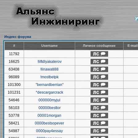
Индекс форума
#
Username
Личное сообщение
E-mai
11792
16625
!liftdlyakaterov
63408
!linawati88
96089
!mostbetpk
101300
"bernardberrian"
101231
*descargarcrack
54646
000000myjul
56103
00000bestlor
53778
00001morgan
58421
0000bestsopever
54987
0000pay4essay