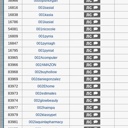
58966
0000psmorgan
16816
001basiat
16838
001kasia
16786
001kasiat
54081
001nicocole
16809
001pynia
16847
001pyniagh
16795
001pyniat
83965
002Acomputer
83966
002AMAZON
83968
002buyhollow
83969
002daniegonzalez
83972
002Ehome
83973
002estimates
83974
002glowbeauty
83977
002hairspa
83979
002klassypet
83981
002laquintapharmacy