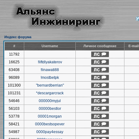
Индекс форума
#
Username
Личное сообщение
E-mai
11792
16625
!liftdlyakaterov
63408
!linawati88
96089
!mostbetpk
101300
"bernardberrian"
101231
*descargarcrack
54646
000000myjul
56103
00000bestlor
53778
00001morgan
58421
0000bestsopever
54987
0000pay4essay