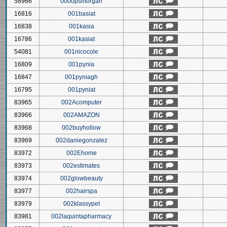
58966
0000psmorgan
16816
001basiat
16838
001kasia
16786
001kasiat
54081
001nicocole
16809
001pynia
16847
001pyniagh
16795
001pyniat
83965
002Acomputer
83966
002AMAZON
83968
002buyhollow
83969
002daniegonzalez
83972
002Ehome
83973
002estimates
83974
002glowbeauty
83977
002hairspa
83979
002klassypet
83981
002laquintapharmacy