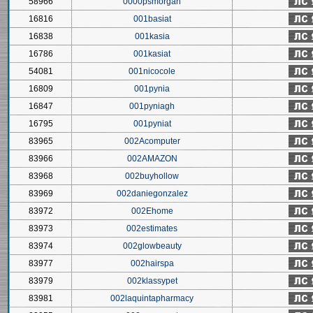
58966
0000psmorgan
16816
001basiat
16838
001kasia
16786
001kasiat
54081
001nicocole
16809
001pynia
16847
001pyniagh
16795
001pyniat
83965
002Acomputer
83966
002AMAZON
83968
002buyhollow
83969
002daniegonzalez
83972
002Ehome
83973
002estimates
83974
002glowbeauty
83977
002hairspa
83979
002klassypet
83981
002laquintapharmacy