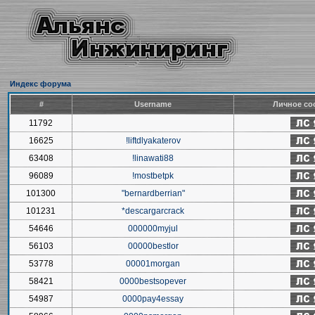
Индекс форума
#
Username
Личное со
11792
16625
!liftdlyakaterov
63408
!linawati88
96089
!mostbetpk
101300
"bernardberrian"
101231
*descargarcrack
54646
000000myjul
56103
00000bestlor
53778
00001morgan
58421
0000bestsopever
54987
0000pay4essay