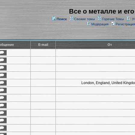
Все о металле и его
Поиск
Свежие темы
Горячие Темы
У
Модерация
Регистрация
общение
E-mail
От
London, England, United Kingd