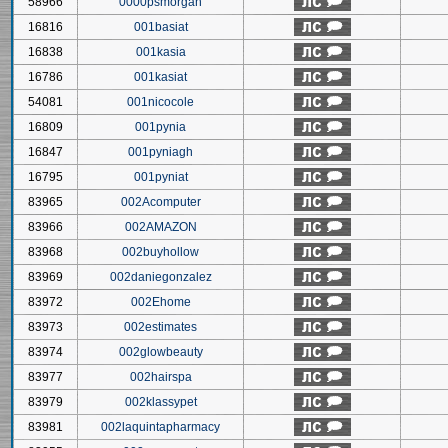
58966
0000psmorgan
16816
001basiat
16838
001kasia
16786
001kasiat
54081
001nicocole
16809
001pynia
16847
001pyniagh
16795
001pyniat
83965
002Acomputer
83966
002AMAZON
83968
002buyhollow
83969
002daniegonzalez
83972
002Ehome
83973
002estimates
83974
002glowbeauty
83977
002hairspa
83979
002klassypet
83981
002laquintapharmacy