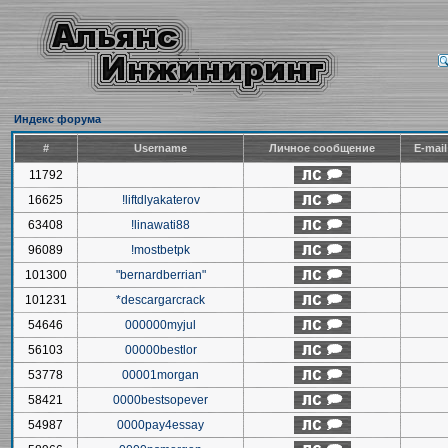
Индекс форума
#
Username
Личное сообщение
E-mai
11792
16625
!liftdlyakaterov
63408
!linawati88
96089
!mostbetpk
101300
"bernardberrian"
101231
*descargarcrack
54646
000000myjul
56103
00000bestlor
53778
00001morgan
58421
0000bestsopever
54987
0000pay4essay