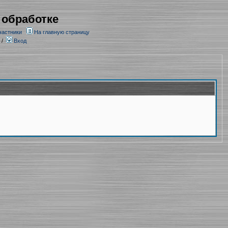
 обработке
частники
На главную страницу
/
Вход