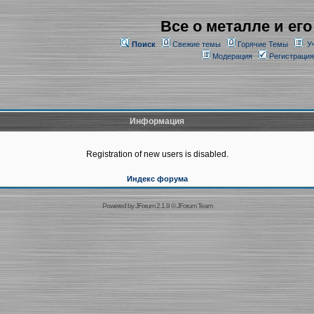
Все о металле и его
Поиск
Свежие темы
Горячие Темы
У
Модерация
Регистрация
Информация
Registration of new users is disabled.
Индекс форума
Powered by
JForum 2.1.9
©
JForum Team