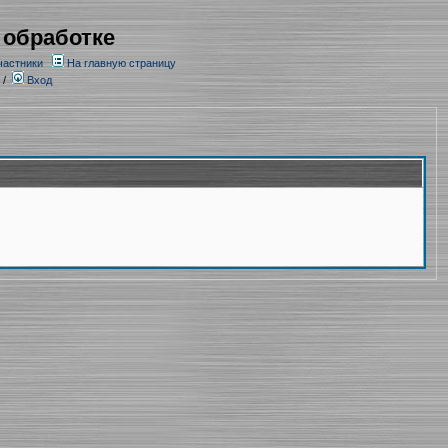
 обработке
частники
На главную страницу
/
Вход