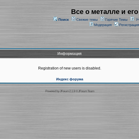
Все о металле и его
Поиск
Свежие темы
Горячие Темы
У
Модерация
Регистрация
Информация
Registration of new users is disabled.
Индекс форума
Powered by
JForum 2.1.9
©
JForum Team