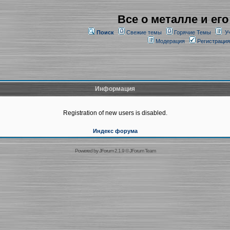
Все о металле и его
Поиск
Свежие темы
Горячие Темы
У
Модерация
Регистрация
Информация
Registration of new users is disabled.
Индекс форума
Powered by
JForum 2.1.9
©
JForum Team