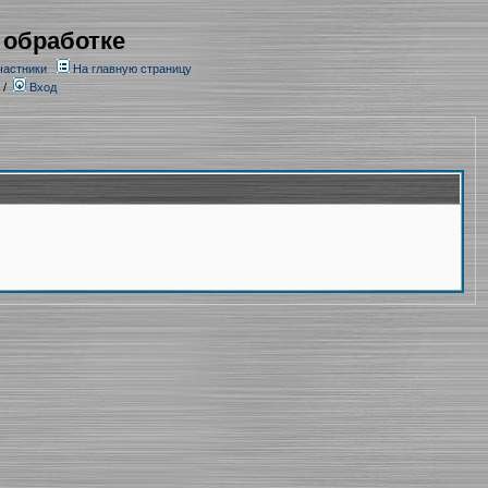
 обработке
частники
На главную страницу
/
Вход