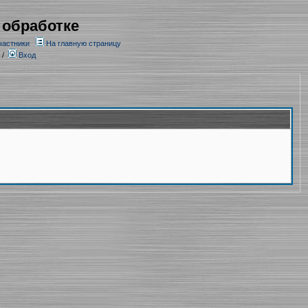
 обработке
частники
На главную страницу
/
Вход