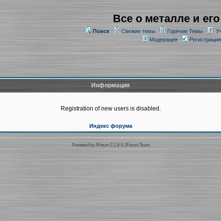
Все о металле и его
Поиск
Свежие темы
Горячие Темы
У
Модерация
Регистрация
Информация
Registration of new users is disabled.
Индекс форума
Powered by
JForum 2.1.9
©
JForum Team