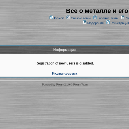
Все о металле и его
Поиск
Свежие темы
Горячие Темы
У
Модерация
Регистрация
Информация
Registration of new users is disabled.
Индекс форума
Powered by
JForum 2.1.9
©
JForum Team