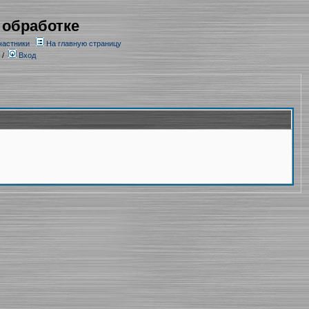
 обработке
частники
На главную страницу
/
Вход