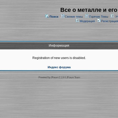
Все о металле и его
Поиск
Свежие темы
Горячие Темы
У
Модерация
Регистрация
Информация
Registration of new users is disabled.
Индекс форума
Powered by
JForum 2.1.9
©
JForum Team