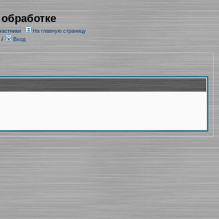
 обработке
частники
На главную страницу
/
Вход