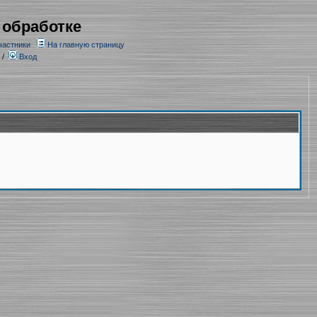
 обработке
частники
На главную страницу
/
Вход