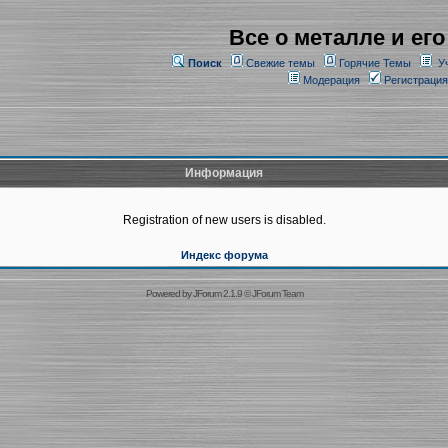
Все о металле и его
Поиск
Свежие темы
Горячие Темы
У
Модерация
Регистрация
Информация
Registration of new users is disabled.
Индекс форума
Powered by
JForum 2.1.9
©
JForum Team