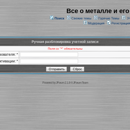
Все о металле и его
Поиск
Свежие темы
Горячие Темы
У
Модерация
Регистрация
Ручная разблокировка учетной записи
Поля со "*" обязательны
ователя: *
ктивации: *
Powered by
JForum 2.1.9
©
JForum Team