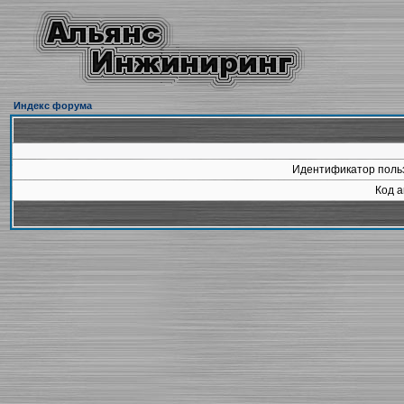
Индекс форума
Идентификатор польз
Код а