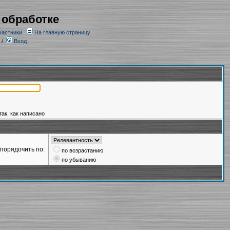
 обработке
частники
На главную страницу
/
Вход
так, как написано
порядочить по:
по возрастанию
по убыванию