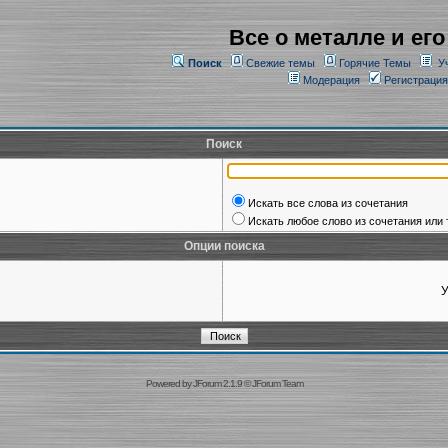
Все о металле и его
Поиск
Свежие темы
Горячие Темы
У
Модерация
Регистрация
Поиск
Искать все слова из сочетания
Искать любое слово из сочетания или 
Опции поиска
У
Powered by
JForum 2.1.9
©
JForum Team