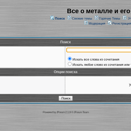
Все о металле и его
Поиск
Свежие темы
Горячие Темы
У
Модерация
Регистрация
Поиск
Искать все слова из сочетания
Искать любое слово из сочетания или 
Опции поиска
У
Powered by
JForum 2.1.9
©
JForum Team