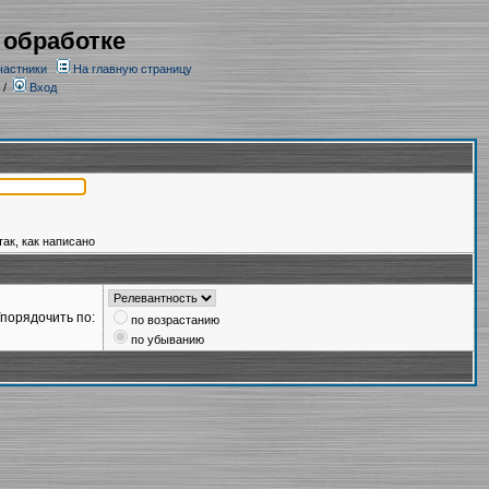
 обработке
частники
На главную страницу
/
Вход
так, как написано
порядочить по:
по возрастанию
по убыванию