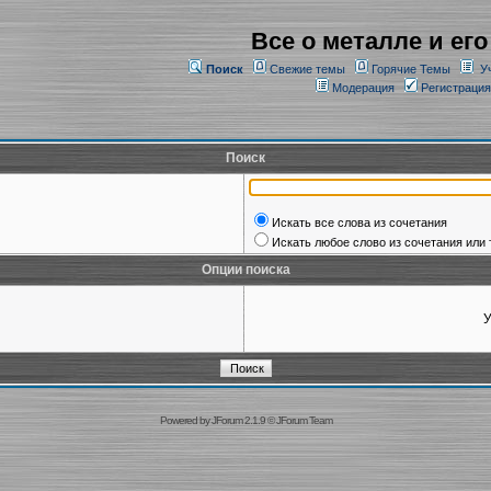
Все о металле и его
Поиск
Свежие темы
Горячие Темы
У
Модерация
Регистрация
Поиск
Искать все слова из сочетания
Искать любое слово из сочетания или 
Опции поиска
У
Powered by
JForum 2.1.9
©
JForum Team