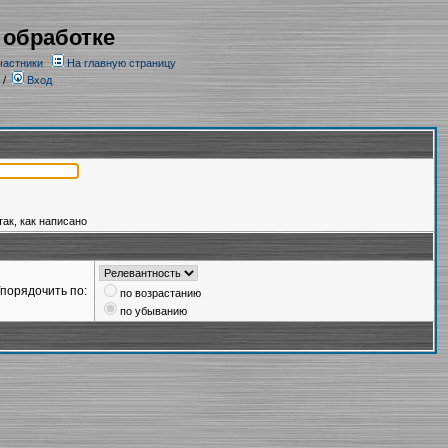
 обработке
частники
На главную страницу
/
Вход
так, как написано
порядочить по:
по возрастанию
по убыванию