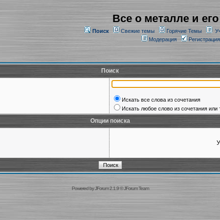
Все о металле и его
Поиск
Свежие темы
Горячие Темы
У
Модерация
Регистрация
Поиск
Искать все слова из сочетания
Искать любое слово из сочетания или 
Опции поиска
У
Powered by
JForum 2.1.9
©
JForum Team