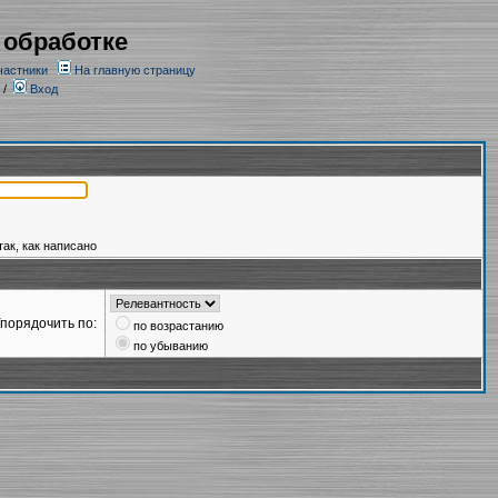
 обработке
частники
На главную страницу
/
Вход
так, как написано
порядочить по:
по возрастанию
по убыванию