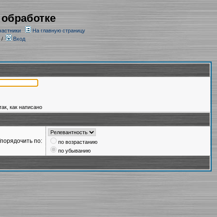
 обработке
частники
На главную страницу
/
Вход
так, как написано
порядочить по:
по возрастанию
по убыванию