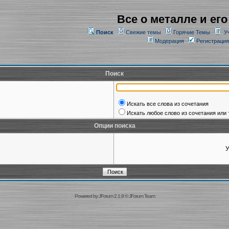
Все о металле и его
Поиск
Свежие темы
Горячие Темы
У
Модерация
Регистрация
Поиск
Искать все слова из сочетания
Искать любое слово из сочетания или 
Опции поиска
У
Powered by
JForum 2.1.9
©
JForum Team