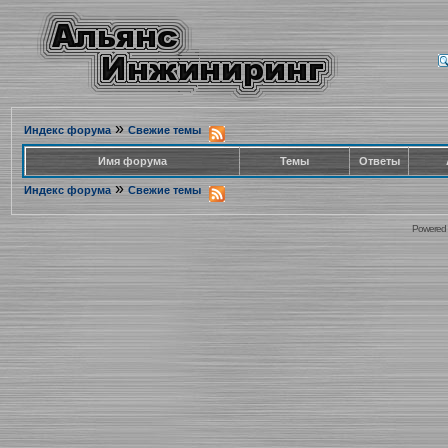
»
Индекс форума
Свежие темы
Имя форума
Темы
Ответы
»
Индекс форума
Свежие темы
Powered