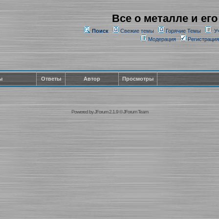
Все о металле и его
Поиск
Свежие темы
Горячие Темы
У
Модерация
Регистрация
ы
Ответы
Автор
Просмотры
Powered by
JForum 2.1.9
©
JForum Team