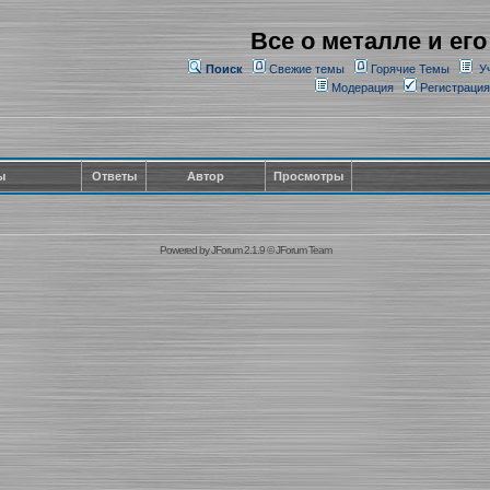
Все о металле и его
Поиск
Свежие темы
Горячие Темы
У
Модерация
Регистрация
ы
Ответы
Автор
Просмотры
Powered by
JForum 2.1.9
©
JForum Team