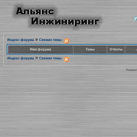
»
Индекс форума
Свежие темы
Имя форума
Темы
Ответы
»
Индекс форума
Свежие темы
Powered