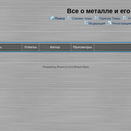
Все о металле и его
Поиск
Свежие темы
Горячие Темы
У
Модерация
Регистрация
ы
Ответы
Автор
Просмотры
Powered by
JForum 2.1.9
©
JForum Team