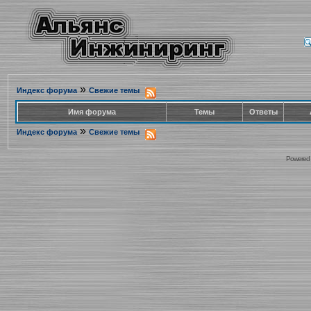
»
Индекс форума
Свежие темы
Имя форума
Темы
Ответы
»
Индекс форума
Свежие темы
Powered