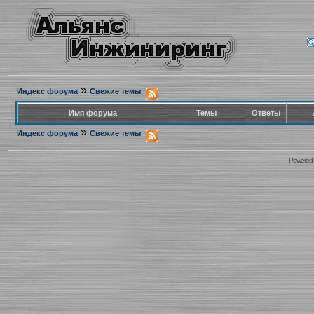
»
Индекс форума
Свежие темы
Имя форума
Темы
Ответы
»
Индекс форума
Свежие темы
Powered