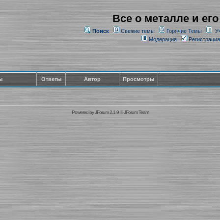
Все о металле и его
Поиск
Свежие темы
Горячие Темы
У
Модерация
Регистрация
ы
Ответы
Автор
Просмотры
Powered by
JForum 2.1.9
©
JForum Team