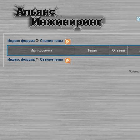
»
Индекс форума
Свежие темы
Имя форума
Темы
Ответы
»
Индекс форума
Свежие темы
Powered