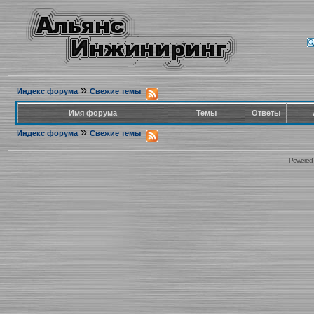
»
Индекс форума
Свежие темы
Имя форума
Темы
Ответы
»
Индекс форума
Свежие темы
Powered