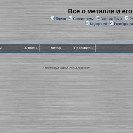
Все о металле и его
Поиск
Свежие темы
Горячие Темы
У
Модерация
Регистрация
ы
Ответы
Автор
Просмотры
Powered by
JForum 2.1.9
©
JForum Team