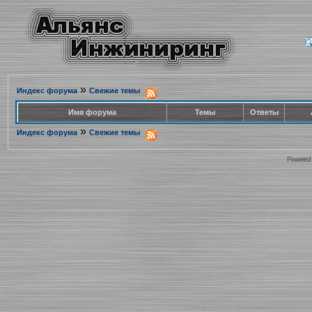
»
Индекс форума
Свежие темы
Имя форума
Темы
Ответы
»
Индекс форума
Свежие темы
Powered