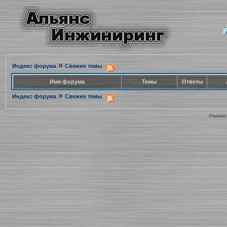
»
Индекс форума
Свежие темы
Имя форума
Темы
Ответы
»
Индекс форума
Свежие темы
Powered