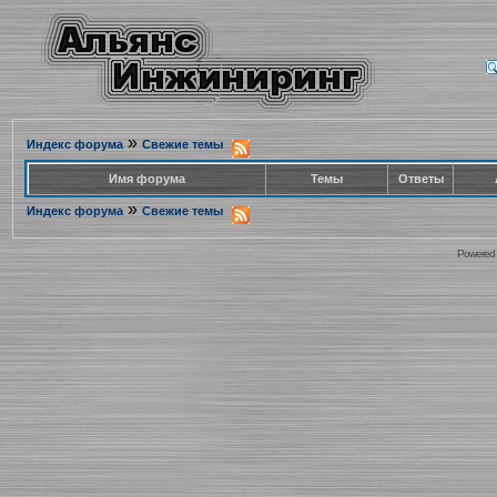
»
Индекс форума
Свежие темы
Имя форума
Темы
Ответы
»
Индекс форума
Свежие темы
Powered