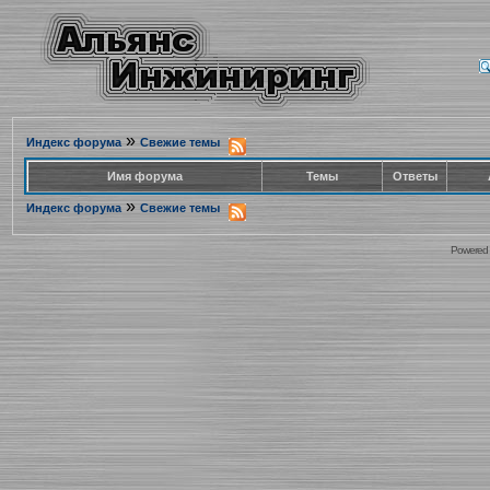
»
Индекс форума
Свежие темы
Имя форума
Темы
Ответы
»
Индекс форума
Свежие темы
Powered