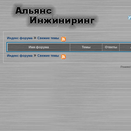
»
Индекс форума
Свежие темы
Имя форума
Темы
Ответы
»
Индекс форума
Свежие темы
Powered