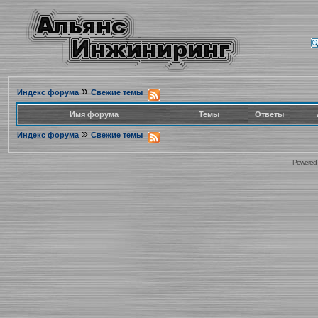
»
Индекс форума
Свежие темы
Имя форума
Темы
Ответы
»
Индекс форума
Свежие темы
Powered