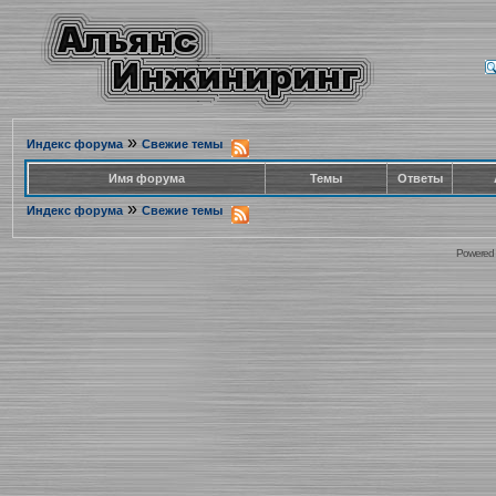
»
Индекс форума
Свежие темы
Имя форума
Темы
Ответы
»
Индекс форума
Свежие темы
Powered