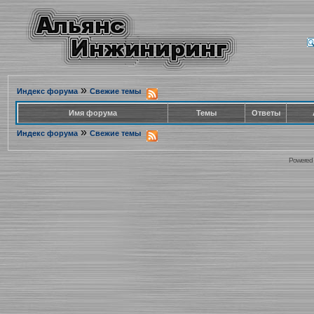
»
Индекс форума
Свежие темы
Имя форума
Темы
Ответы
»
Индекс форума
Свежие темы
Powered