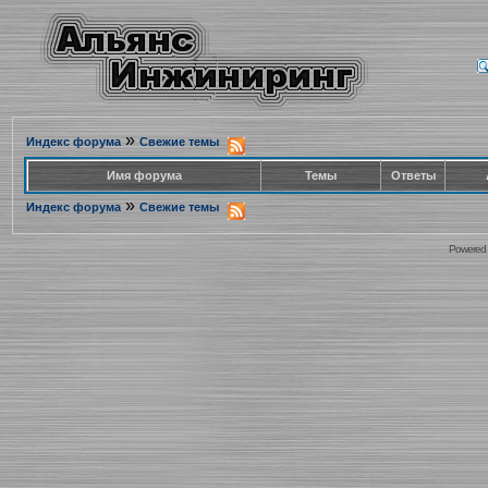
»
Индекс форума
Свежие темы
Имя форума
Темы
Ответы
»
Индекс форума
Свежие темы
Powered