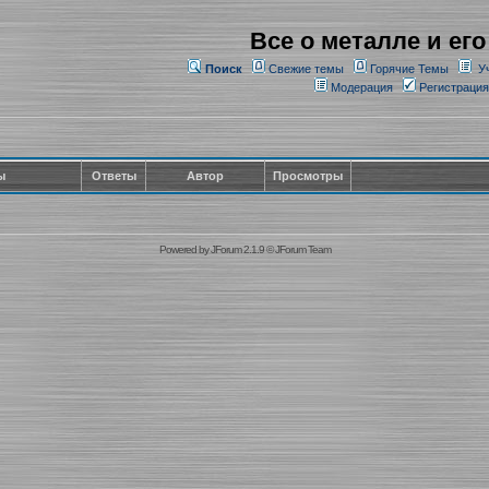
Все о металле и его
Поиск
Свежие темы
Горячие Темы
У
Модерация
Регистрация
ы
Ответы
Автор
Просмотры
Powered by
JForum 2.1.9
©
JForum Team