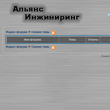
»
Индекс форума
Свежие темы
Имя форума
Темы
Ответы
»
Индекс форума
Свежие темы
Powered