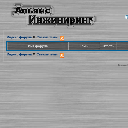
»
Индекс форума
Свежие темы
Имя форума
Темы
Ответы
»
Индекс форума
Свежие темы
Powered