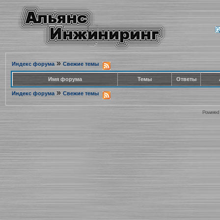
»
Индекс форума
Свежие темы
Имя форума
Темы
Ответы
»
Индекс форума
Свежие темы
Powered