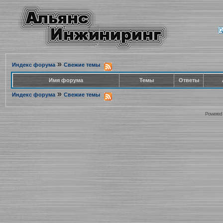
»
Индекс форума
Свежие темы
Имя форума
Темы
Ответы
»
Индекс форума
Свежие темы
Powered