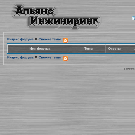
»
Индекс форума
Свежие темы
Имя форума
Темы
Ответы
»
Индекс форума
Свежие темы
Powered