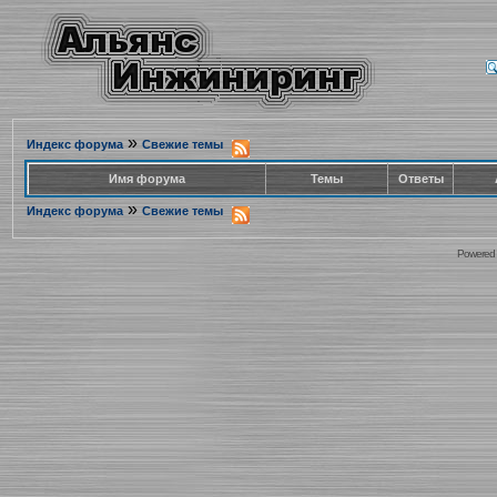
»
Индекс форума
Свежие темы
Имя форума
Темы
Ответы
»
Индекс форума
Свежие темы
Powered