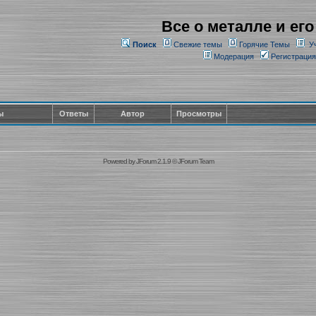
Все о металле и его
Поиск
Свежие темы
Горячие Темы
У
Модерация
Регистрация
ы
Ответы
Автор
Просмотры
Powered by
JForum 2.1.9
©
JForum Team