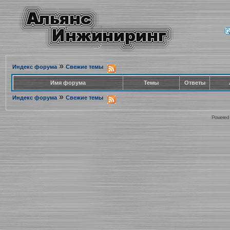
»
Индекс форума
Свежие темы
Имя форума
Темы
Ответы
»
Индекс форума
Свежие темы
Powered