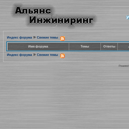
»
Индекс форума
Свежие темы
Имя форума
Темы
Ответы
»
Индекс форума
Свежие темы
Powered