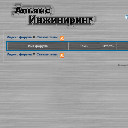
»
Индекс форума
Свежие темы
Имя форума
Темы
Ответы
»
Индекс форума
Свежие темы
Powered